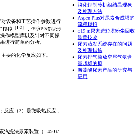
溴化锂制冷机组结晶现象
及处理方法
Aspen Plus对尿素合成塔的
于对设备和工艺操作参数进行
流程模拟
［
1-2
］
了模拟
，但这些模型涉
φ19 m尿素造粒塔粉尘回收
操作模型库以及针对不同操
装置技改
果进行简单的分析。
尿素蒸发系统存在的问题
及处理措施
，主要的化学反应如下。
尿素排气筒放空尾气氨含
量超标的原
海藻酸尿素产品的研究与
应用
；反应（
2
）是微吸热反应，
碳汽提法尿素装置（
1 450 t/