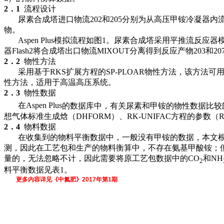
2
．
1
流程设计
尿素合成塔进口物流
202
和
205
分别为从高压甲铵冷凝器内
物。
Aspen Plus
模拟流程如图
1
。尿素合成塔采用平推流反应器
器
Flash2
将合成塔出口物流
MIXOUT
分离得到反应产物
203
和
20
2
．
2
物性方法
采用基于
RKS
扩展方程的
SP
-
PLOAR
物性方法，该方法可
性方法，适用于高温高压系统。
2
．
3
物性数据
在
Aspen Plus
的数据库中，有关尿素和甲铵的物性数据比较
想气体标准生成焓（
DHFORM
）、
RK
-
UNIFAC
方程的参数（
2
．
4
物料数据
在收集到的物料平衡数据中，一般没有甲铵的数据，本文
测，因此在工艺包和生产的物料衡算中，不存在氨基甲酸铵；
量的，无法忽略不计，因此需要将原工艺包数据中的
CO
和
NH
2
料平衡数据见表
1
。
更多内容详见《中氮肥》
2017
年第
1
期