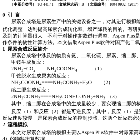
［中图分类号］
TQ 441.41
［文献标志码］
B
［文章编号］
1004-9932
（
2017
0
引
言
尿素合成塔是尿素生产中的关键设备之一，对其进行模拟
优化调整，达到提高尿素合成转化率、增产降耗的目的。有研
及到的计算量很大，不利于对操作参数进行调整。
Aspen Plus
是
作条件的物性计算方法。本文借助
Aspen Plus
软件对国产化二氧
1
尿素合成反应简介
尿素合成塔中涉及的物质有氨、二氧化碳、尿素、缩二脲
甲铵生成反应：
2NH
+CO
====NH
COONH
（
1
）
3
2
2
4
甲铵脱水生成尿素的反应：
NH
COONH
====NH
CONH
+H
O
（
2
）
2
4
2
2
2
缩二脲生成反应：
2NH
CONH
====NH
CONHCONH
+NH
（
3
）
2
2
2
2
3
其中，缩二脲在合成塔中的生成量较少，要实现缩二脲的
反应（
1
）和反应（
2
）都是可逆反应，其中，反应（
1
）是
反应速度较慢，是尿素合成反应的控制步骤。这两个反应都必
2
流程模拟
本文对尿素合成塔的模拟主要以
Aspen Plus
软件中对尿素高
d
）的物料衡算数据。