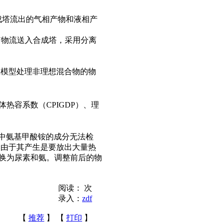
成塔流出的气相产物和液相产
N
物流送入合成塔，采用分离
数模型处理非理想混合物的物
体热容系数（
CPIGDP
）、理
中氨基甲酸铵的成分无法检
，由于其产生是要放出大量热
换为尿素和氨。调整前后的物
阅读：
次
录入：
zdf
【
推荐
】 【
打印
】