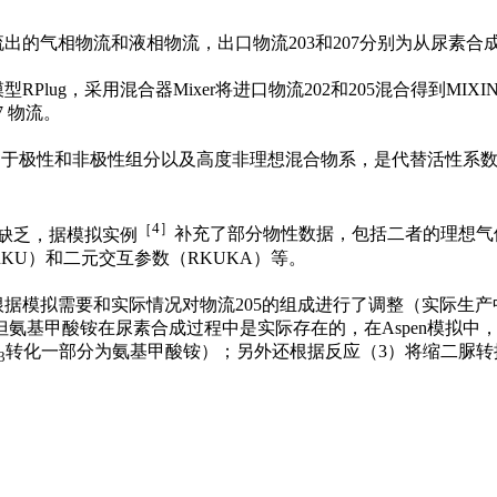
流出的气相物流和液相物流，出口物流
203
和
207
分别为从尿素合
模型
RPlug
，采用混合器
Mixer
将进口物流
202
和
205
混合得到
MIXI
7
物流。
用于极性和非极性组分以及高度非理想混合物系，是代替活性系
［
4
］
缺乏，据模拟实例
补充了部分物性数据，包括二者的理想气
RKU
）和二元交互参数（
RKUKA
）等。
根据模拟需要和实际情况对物流
205
的组成进行了调整（实际生产
但氨基甲酸铵在尿素合成过程中是实际存在的，在
Aspen
模拟中
转化一部分为氨基甲酸铵）；另外还根据反应（
3
）将缩二脲转
3