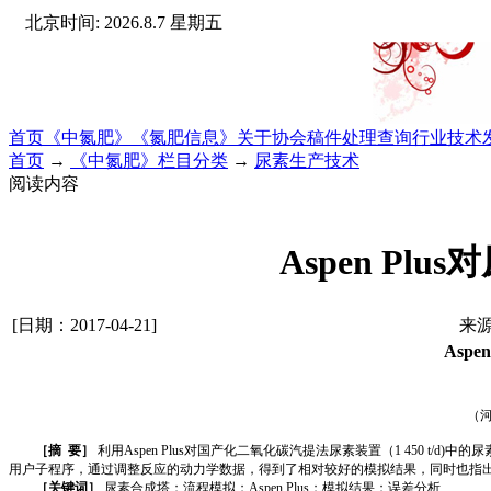
北京时间: 2026.8.7 星期五
首页
《中氮肥》
《氮肥信息》
关于协会
稿件处理查询
行业技术
首页
→
《中氮肥》栏目分类
→
尿素生产技术
阅读内容
Aspen P
[日期：2017-04-21]
来源
Aspen
（
［摘
要］
利用
Aspen Plus
对国产化二氧化碳汽提法尿素装置（
1 450 t/d)
中的尿
用户子程序，通过调整反应的动力学数据，得到了相对较好的模拟结果，同时也指
［关键词］
尿素合成塔；流程模拟；
Aspen Plus
；模拟结果；误差分析