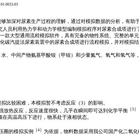
）
01-0033-03
能够加深对尿素生产过程的理解，通过对模拟数据的分析，有助
究人员利用热力学和动力学模型编制模拟程序对尿素合成塔进行
一款大型通用流程模拟软件，具有完备的物性系统、完整的单元
化碳汽提法尿素装置中的尿素合成塔进行流程模拟，并对模拟结
、水、中间产物氨基甲酸铵（甲铵）和少量氮气、氧气和氢气等
模拟比较困难，本模拟暂不考虑反应（
3
）的影响。
［
3
］
强放热反应，反应速度很快，几乎在瞬间即可达到化学平衡
须在高温高压下进行，物系处于液相状态。
［
4
］
压圈的模拟实例
为依据，物料数据采用我公司国产化二氧化